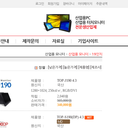
로그인
회원가입
장바구니
마이페이지
주문내역
산업용 모니터
>
산업용 모니터
>
19인치
정렬 :
[낮은가격]
[높은가격]
[제품명]
[제조사]
제품명 :
TOP-J190
4:3
원산지 :
국산
1280×1024, 250cd/㎡, RGB/DVI
적립 :
2,040원
소비자가 :
505,000원
판매가격 :
340,000원
제품명 :
TOP-S190(DP)
4:3
원산지 :
국산